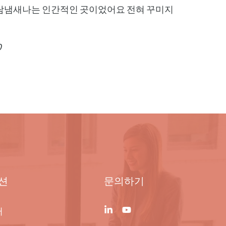
람냄새나는 인간적인 곳이었어요 전혀 꾸미지
0
션
문의하기
터